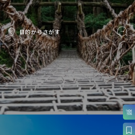
目的から
さがす