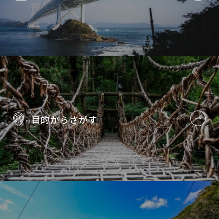
目的から
さがす