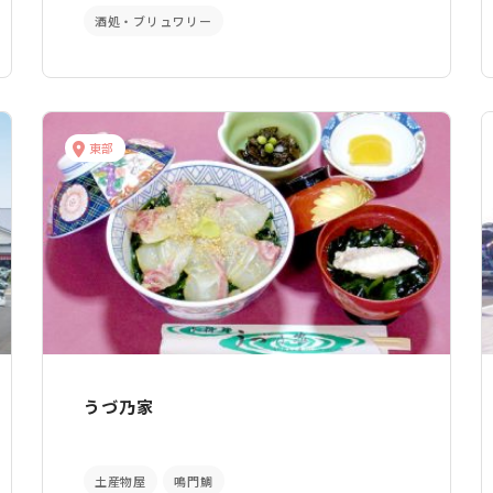
酒処・ブリュワリー
東部
うづ乃家
土産物屋
鳴門鯛