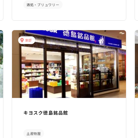
酒処・ブリュワリー
東部
キヨスク徳島銘品館
土産物屋