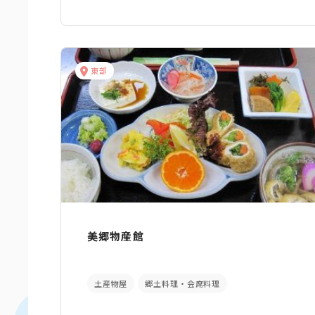
東部
美郷物産館
土産物屋
郷土料理・会席料理