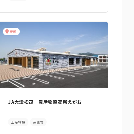
東部
JA大津松茂 農産物直売所えがお
土産物屋
産直市