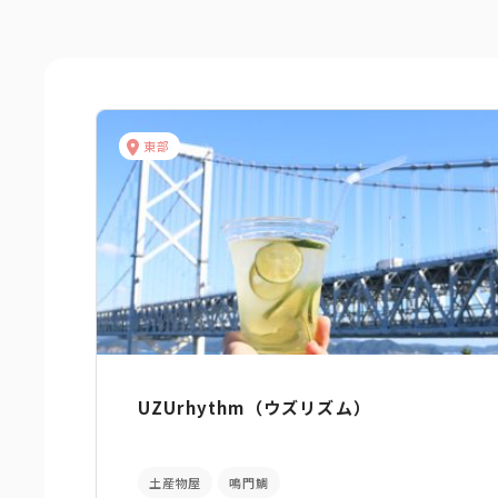
東部
UZUrhythm（ウズリズム）
土産物屋
鳴門鯛