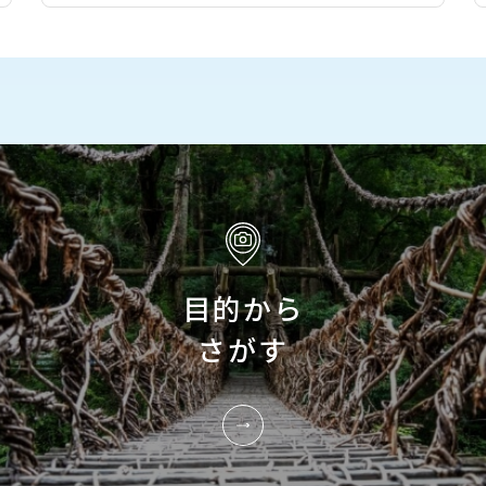
目的から
さがす