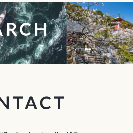
ARCH
す
NTACT
せ