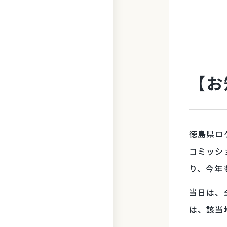
【お
徳島県ロ
コミッシ
り、今年
当日は、
は、該当