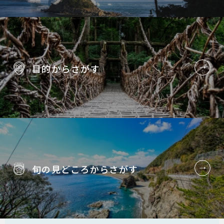
目的から
さがす
旬の見どころから
さがす