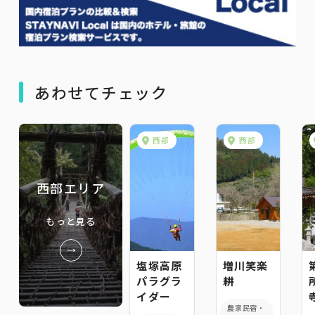
あわせてチェック
西部
西部
西部エリア
もっと見る
塩塚高原
増川笑楽
パラグラ
耕
イダー
農家民宿・