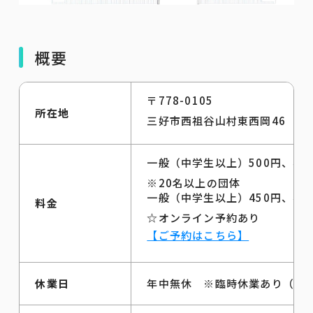
概要
〒778-0105
所在地
三好市西祖谷山村東西岡46
一般（中学生以上）500円、小人
※20名以上の団体
一般（中学生以上）450円、小人
料金
☆オンライン予約あり
【ご予約はこちら】
休業日
年中無休 ※臨時休業あり（
In