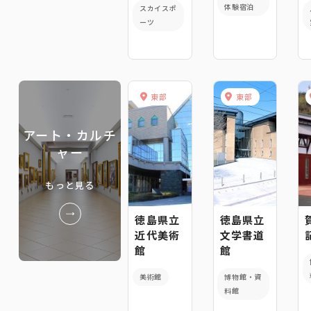
体験宿泊
スカイスポ
ーツ
東部
東部
アート・カルチ
ャー
もっと見る
徳島県立
徳島県立
近代美術
文学書道
館
館
美術館
博物館・資
料館