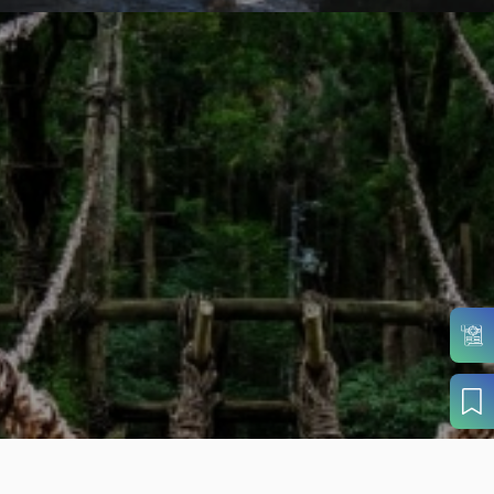
目的から
さがす