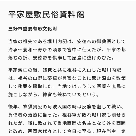
平家屋敷民俗資料館
三好市重要有形文化財
当家の祖先である堀川内記は、安徳帝の御典医として
治承～養和～寿永の頃まで宮中に仕えたが、平家の都
落ちの折、安徳帝を供奉して屋島に逃げのびた。
平家滅亡の後、残党と共に祖谷に入山した堀川内記
は、祖谷の山野に薬草が豊富なことに驚き深山を散策
して秘薬を採取した。当地ではこうして医業を庶民に
施こしながら、神官も兼ねていたという。
後年、蜂須賀公の阿波入国の時は反旗を翻して戦い、
負傷者の治療に当った。祖谷軍が敗れ堀川家も罰せら
れたが、後に赦されて当地西岡の名主となり姓を西岡
と改め、西岡家代々として今日に至る。現在当主 第