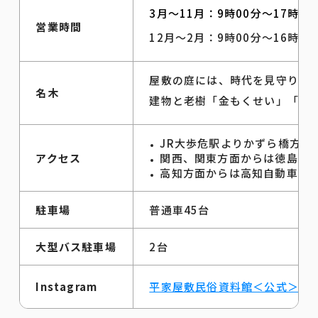
3月～11月：9時00分～17時00
営業時間
12月～2月：9時00分～16時00
屋敷の庭には、時代を見守り続
名木
建物と老樹「金もくせい」「銀も
JR大歩危駅よりかずら橋方面
アクセス
関西、関東方面からは徳島自動
高知方面からは高知自動車道「
駐車場
普通車45台
大型バス駐車場
2台
Instagram
平家屋敷民俗資料館＜公式＞Inst