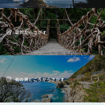
目的から
さがす
旬の見どころから
さがす