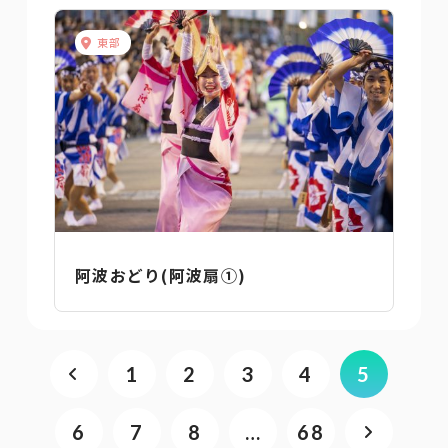
東部
阿波おどり(阿波扇①)
1
2
3
4
5
6
7
8
…
68