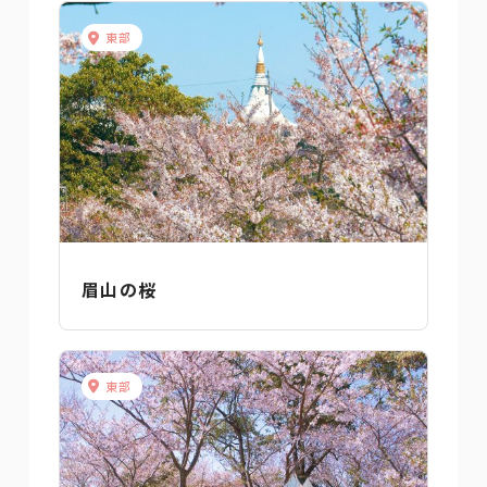
東部
眉山の桜
東部