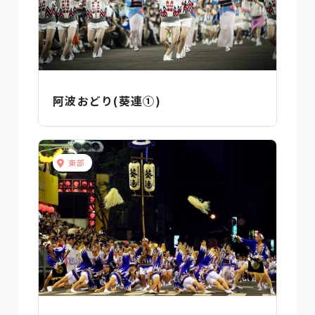
阿波おどり(葵連①)
東部