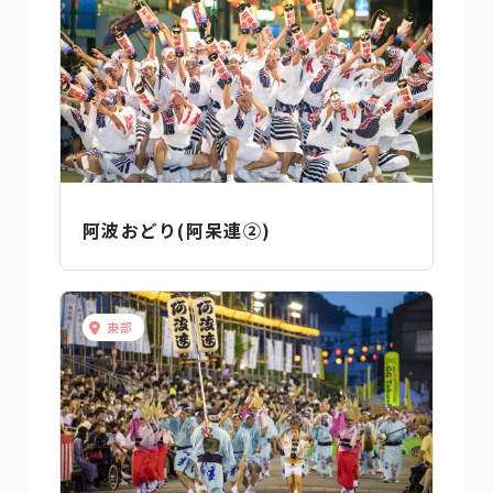
阿波おどり(阿呆連②)
東部