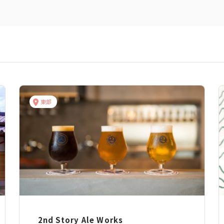
東部
2nd Story Ale Works