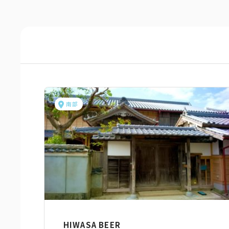
南部
HIWASA BEER