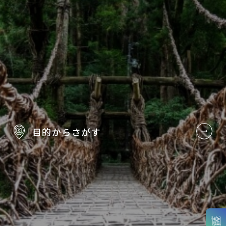
目的から
さがす