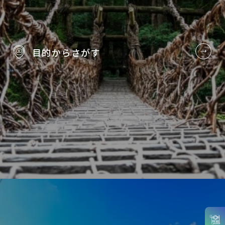
目的から
さがす