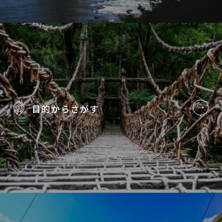
目的から
さがす