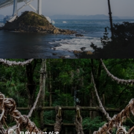
目的から
さがす