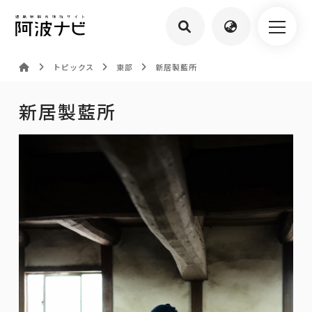
トピックス
東部
新居製藍所
新居製藍所