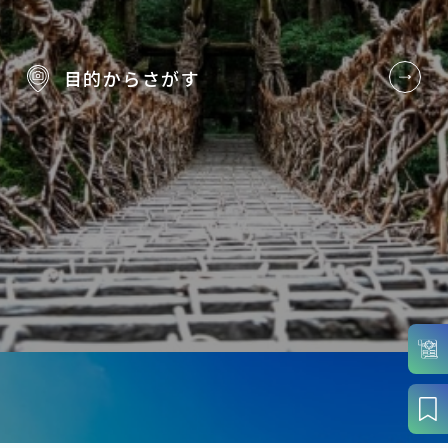
目的から
さがす