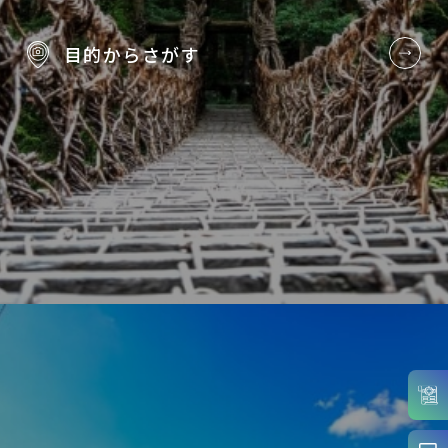
目的から
さがす