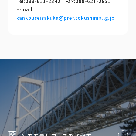
Tel:088-621-2342 Fax:088-621-2851
E-mail:
kankouseisakuka@pref.tokushima.lg.jp
AIでモデルコースを
さがす