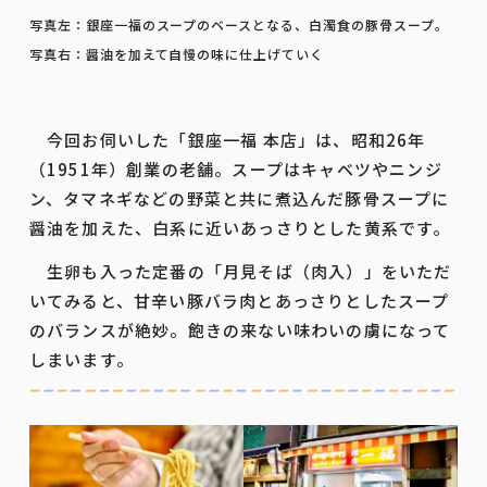
写真左：銀座一福のスープのベースとなる、白濁食の豚骨スープ。
写真右：醤油を加えて自慢の味に仕上げていく
今回お伺いした「銀座一福 本店」は、昭和26年
（1951年）創業の老舗。スープはキャベツやニンジ
ン、タマネギなどの野菜と共に煮込んだ豚骨スープに
醤油を加えた、白系に近いあっさりとした黄系です。
生卵も入った定番の「月見そば（肉入）」をいただ
いてみると、甘辛い豚バラ肉とあっさりとしたスープ
のバランスが絶妙。飽きの来ない味わいの虜になって
しまいます。