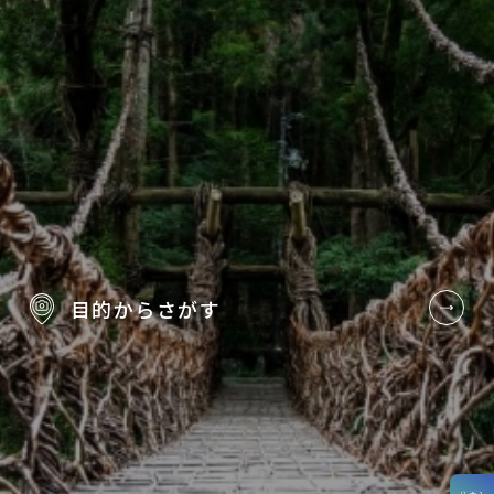
目的から
さがす