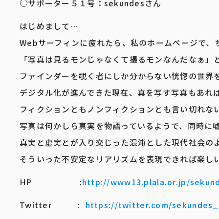
○サポーター５１号：​sekundesさん
はじめまして…
Webサーフィンに疲れたら、私のホームページで、
「写真は見るモンじゃなくて撮るモンなんだなぁ」
ファインダーを覗く者にしか分からない恍惚の世界
デジタル化が進んできた現在、真を写す写真もあれ
フィクションともノンフィクションとも言い切れな
写真は何かしら真実を物語っているようで、同時に
真実と虚実とが入り交じった混沌とした現代社会の
そういった不安定なリアリズムを表現できれば楽し
HP :
http://www13.plala.or.jp/sekun
Twitter :
https://twitter.com/sekundes