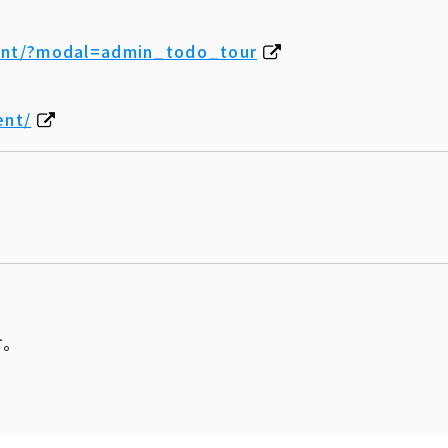
ent/?modal=admin_todo_tour
ent/
す。