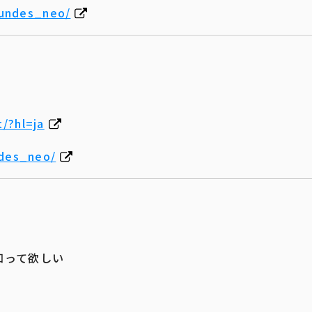
kundes_neo/
/?hl=ja
ndes_neo/
って欲しい​