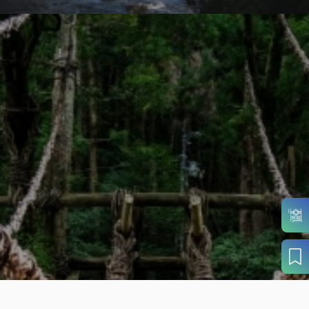
目的から
さがす