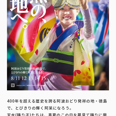
400年を超える歴史を誇る阿波おどり発祥の地・徳島
で、とびきりの輝く阿呆になろう。
天水(踊り子)たちは、真夏のこの日を夢見て踊りに磨