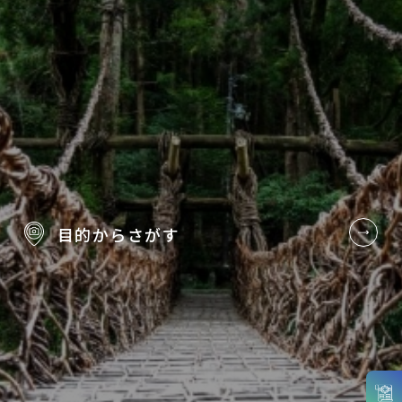
目的から
さがす