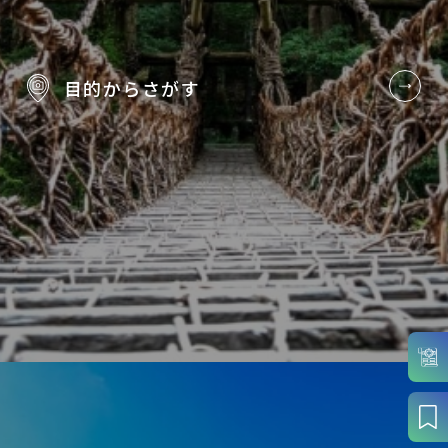
目的から
さがす