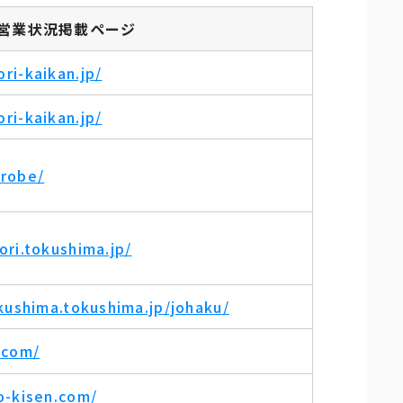
営業状況掲載ページ
ri-kaikan.jp/
ri-kaikan.jp/
urobe/
ri.tokushima.jp/
kushima.tokushima.jp/johaku/
.com/
o-kisen.com/