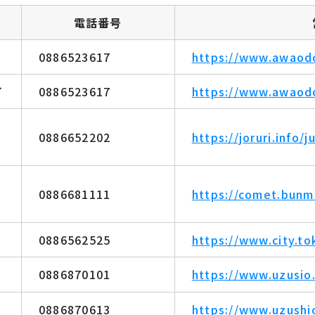
電話番号
0886523617
https://www.awaodo
イ
0886523617
https://www.awaodo
0886652202
https://joruri.info/j
0886681111
https://comet.bunmo
0886562525
https://www.city.to
0886870101
https://www.uzusio
0886870613
https://www.uzushi