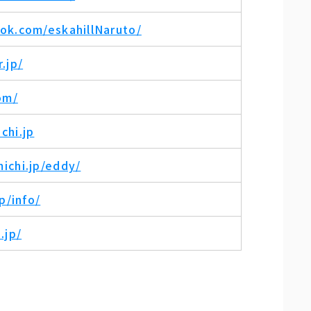
ok.com/eskahillNaruto/
.jp/
om/
chi.jp
ichi.jp/eddy/
p/info/
.jp/