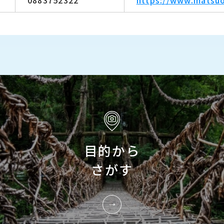
目的から
さがす