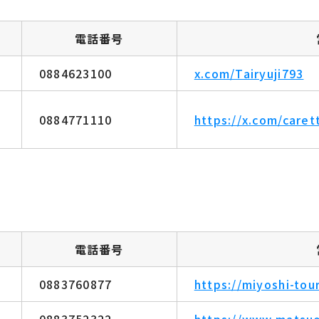
電話番号
0884623100
x.com/Tairyuji793
0884771110
https://x.com/caret
電話番号
0883760877
https://miyoshi-tour
0883752322
https://www.matsu