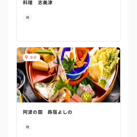
料理 志美津
鱧
東部
阿波の国 昴宿よしの
鱧