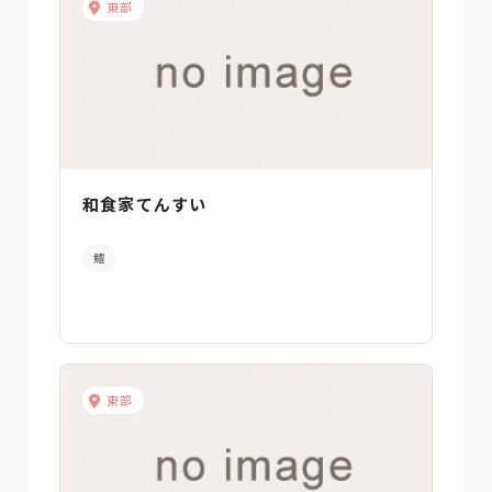
東部
和食家てんすい
鱧
東部