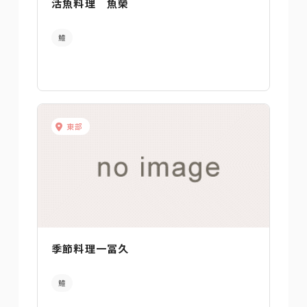
活魚料理 魚榮
鱧
東部
季節料理一冨久
鱧