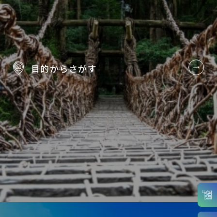
目的から
さがす