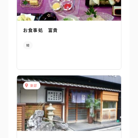
お食事処 富貴
鱧
東部