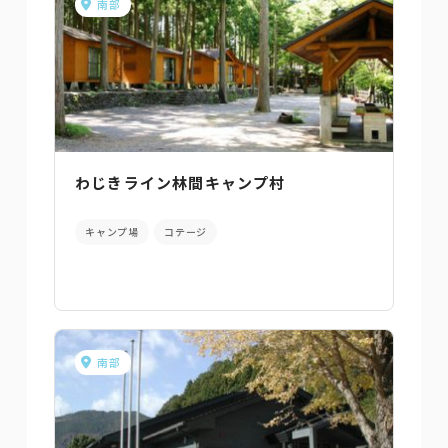
南部
わじきライン林間キャンプ村
キャンプ場
コテージ
南部