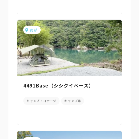
南部
4491Base（シシクイベース）
キャンプ・コテージ
キャンプ場