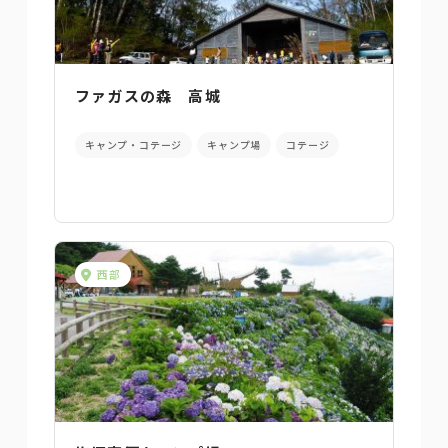
ファガスの森 高城
キャンプ・コテージ
キャンプ場
コテージ
西部