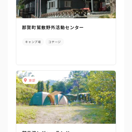
那賀町鷲敷野外活動センター
キャンプ場
コテージ
東部