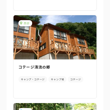
西部
コテージ清流の郷
キャンプ・コテージ
キャンプ場
コテージ