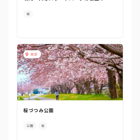
桜
東部
桜づつみ公園
公園
桜