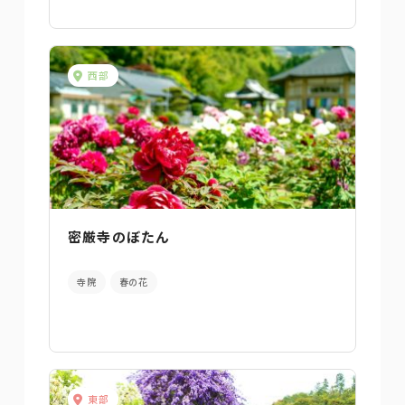
西部
密厳寺のぼたん
寺院
春の花
東部