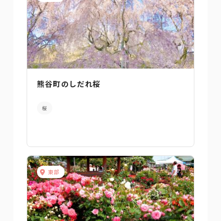
熊谷町のしだれ桜
桜
東部