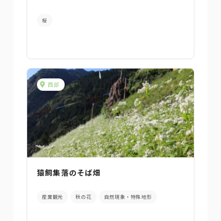
桜
西部
猿飼集落のそば畑
産業観光
秋の花
自然現象・特殊地形