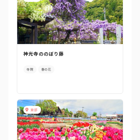
神光寺ののぼり藤
寺院
春の花
東部