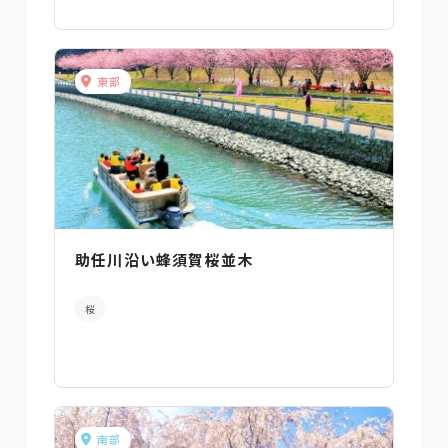
東部
助任川沿い蜂須賀桜並木
桜
南部