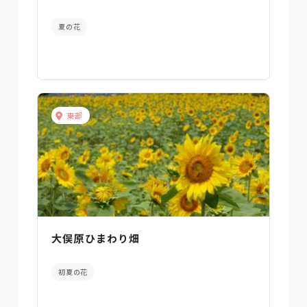
夏の花
東部
大俣原ひまわり畑
初夏の花