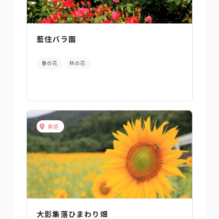
藍住バラ園
春の花
秋の花
東部
大影集落ひまわり畑