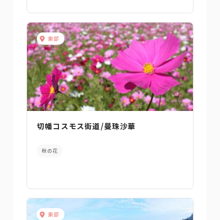
東部
切幡コスモス街道/曼珠沙華
秋の花
東部