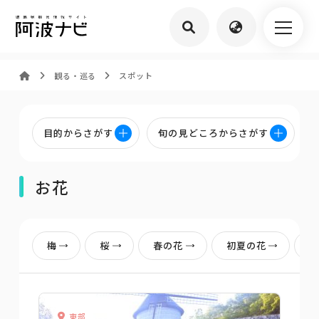
観る・巡る
スポット
目的からさがす
旬の見どころからさがす
お花
梅
桜
春の花
初夏の花
東部