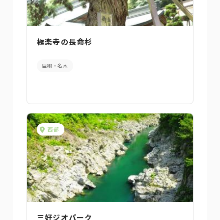
極楽寺の長命杉
巨樹・名木
西部
三好ジオパーク