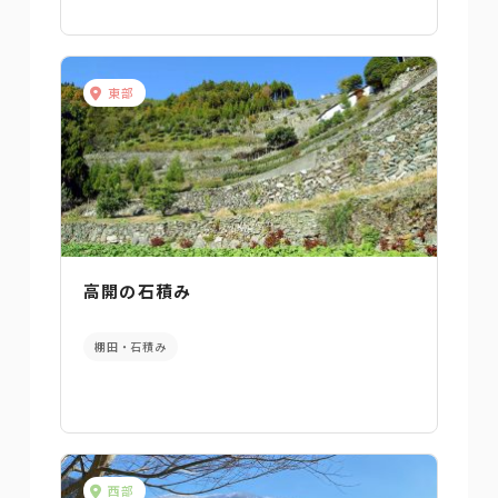
東部
高開の石積み
棚田・石積み
西部