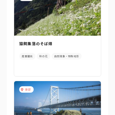
猿飼集落のそば畑
産業観光
秋の花
自然現象・特殊地形
東部