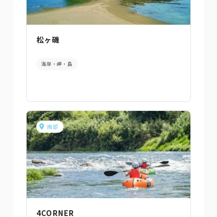
松ヶ磯
海岸・岬・島
南部
4CORNER