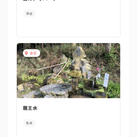
渓谷
東部
龍王水
名水