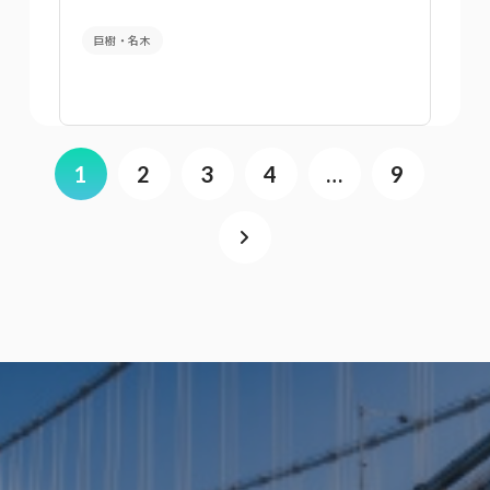
巨樹・名木
1
2
3
4
…
9