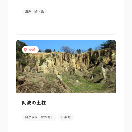
海岸・岬・島
東部
阿波の土柱
自然現象・特殊地形
行楽地