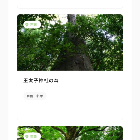
西部
王太子神社の森
巨樹・名木
西部