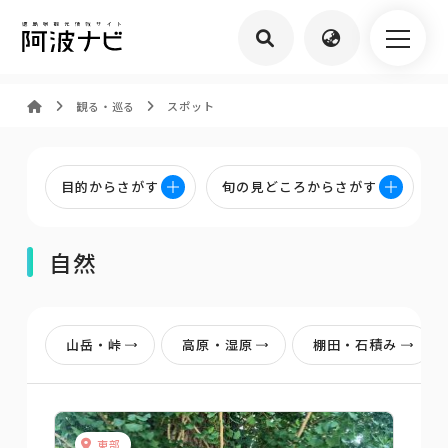
観る・巡る
スポット
目的からさがす
旬の見どころからさがす
自然
山岳・峠
高原・湿原
棚田・石積み
東部