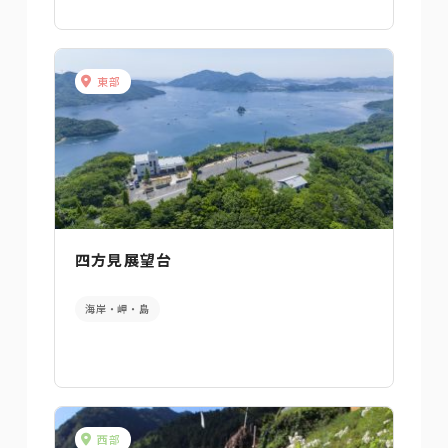
東部
四方見展望台
海岸・岬・島
西部