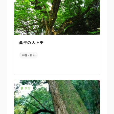
桑平の大トチ
巨樹・名木
西部