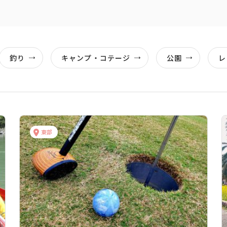
釣り
キャンプ・コテージ
公園
レ
東部