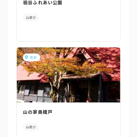
祖谷ふれあい公園
山遊び
南部
山の家奥槍戸
山遊び