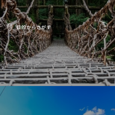
目的から
さがす