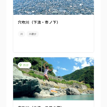
穴吹川（下流・市ノ下）
川
川遊び
西部