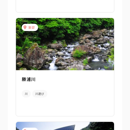
東部
勝浦川
川
川遊び