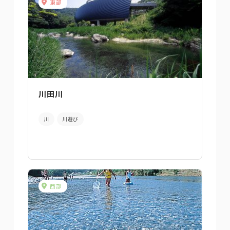
東部
川田川
川
川遊び
西部