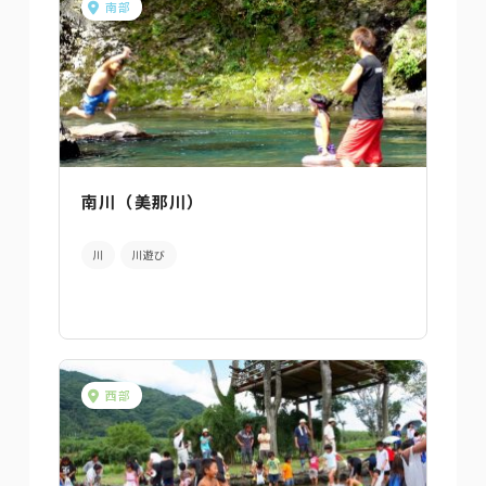
南部
南川（美那川）
川
川遊び
西部