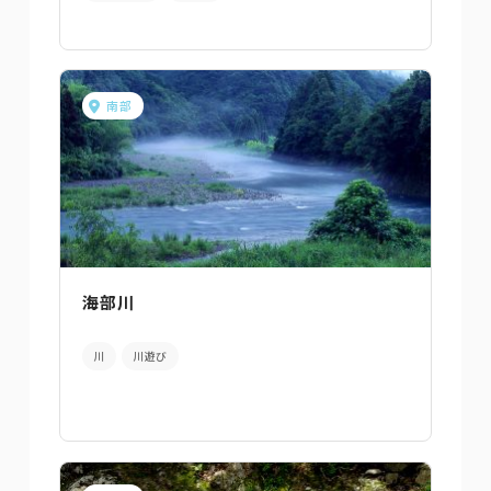
南部
海部川
川
川遊び