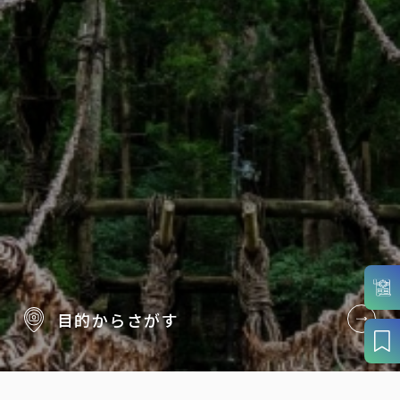
目的から
さがす