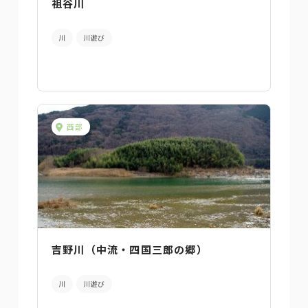
祖谷川
川
川遊び
西部
吉野川（中流・四国三郎の郷）
川
川遊び