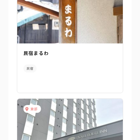
民宿まるわ
民宿
東部