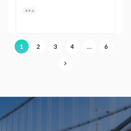
ホテル
1
2
3
4
…
6