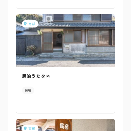
南部
民泊うたタネ
民宿
南部