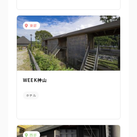
東部
WEEK神山
ホテル
西部