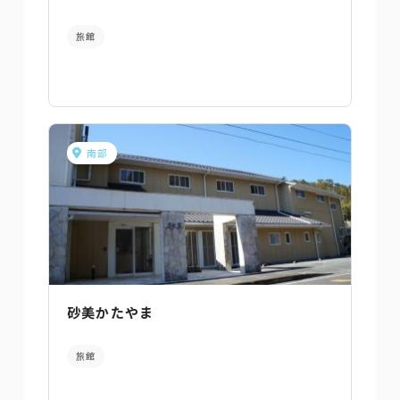
旅館
南部
砂美かたやま
旅館