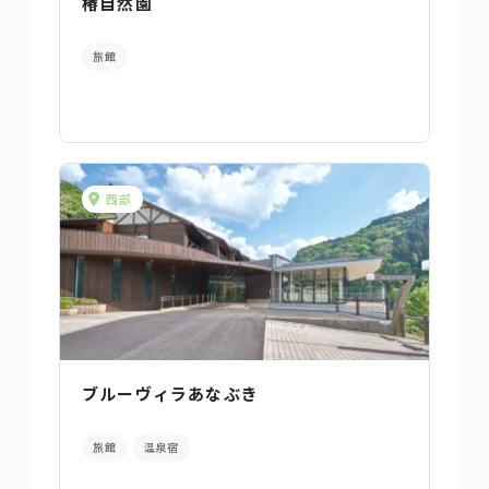
椿自然園
旅館
西部
ブルーヴィラあなぶき
旅館
温泉宿