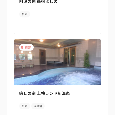
阿波の国 昴宿よしの
旅館
東部
癒しの宿 土柱ランド新温泉
旅館
温泉宿