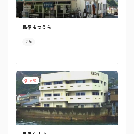
民宿まつうら
旅館
東部
民宿くすみ