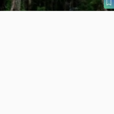
目的から
さがす