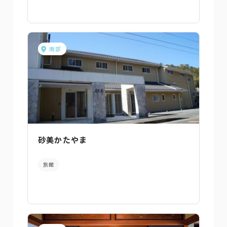
南部
砂美かたやま
旅館