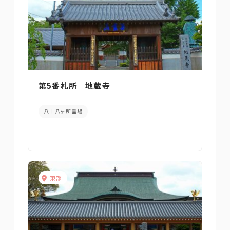
第5番札所 地蔵寺
八十八ヶ所霊場
東部