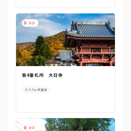
東部
第4番札所 大日寺
八十八ヶ所霊場
東部