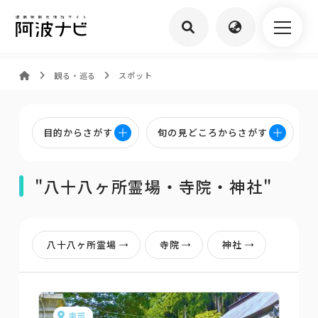
観る・巡る
スポット
目的からさがす
旬の見どころからさがす
"八十八ヶ所霊場・寺院・神社"
八十八ヶ所霊場
寺院
神社
南部