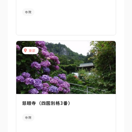
寺院
東部
慈眼寺（四国別格3番）
寺院