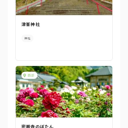
津峯神社
神社
西部
密厳寺のぼたん