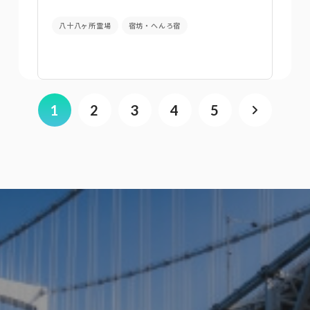
八十八ヶ所霊場
宿坊・へんろ宿
1
2
3
4
5