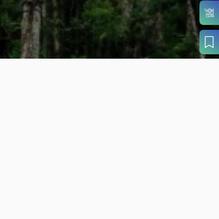
目的から
さがす