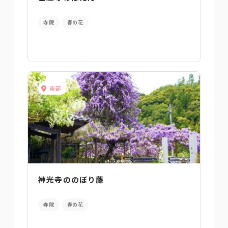
寺院
春の花
東部
神光寺ののぼり藤
寺院
春の花