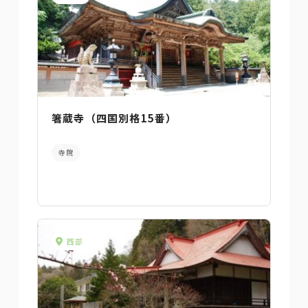
箸蔵寺（四国別格15番）
寺院
西部