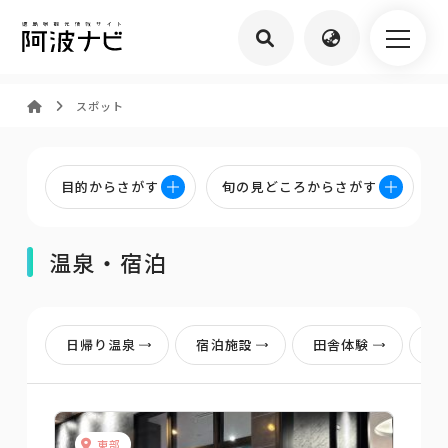
スポット
目的からさがす
旬の見どころからさがす
温泉・宿泊
日帰り温泉
宿泊施設
田舎体験
キ
東部