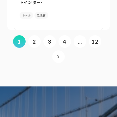
トインター-
ホテル
温泉宿
1
2
3
4
…
12