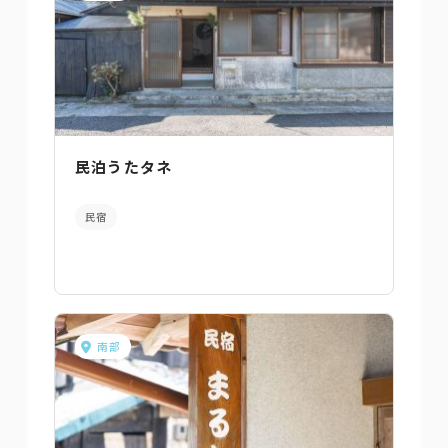
民泊うたタネ
民宿
南部