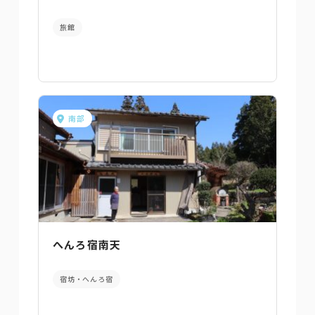
旅館
南部
へんろ宿南天
宿坊・へんろ宿