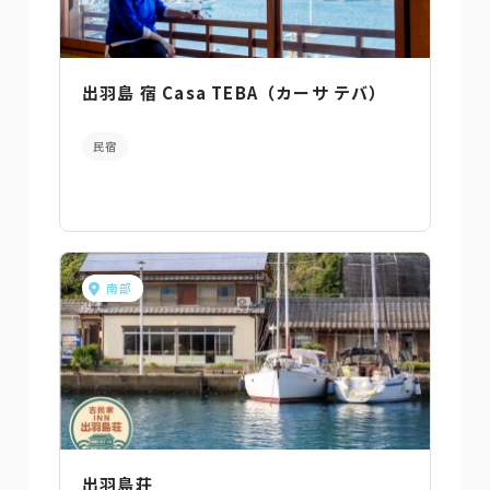
出羽島 宿 Casa TEBA（カーサ テバ）
民宿
南部
出羽島荘