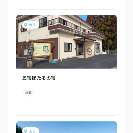
南部
民宿ほたるの宿
旅館
南部