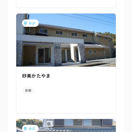
南部
砂美かたやま
旅館
南部