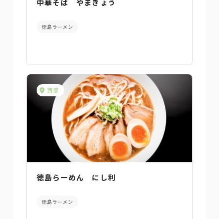
中華そば やまきょう
徳島ラーメン
西部
徳島らーめん にし利
徳島ラーメン