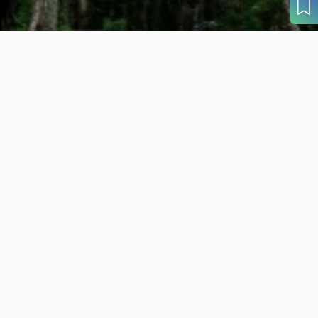
目的から
さがす