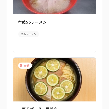
牟岐55ラーメン
徳島ラーメン
東部
支那そば三八 黒崎店