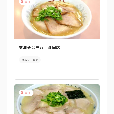
東部
支那そば三八 斉田店
徳島ラーメン
東部