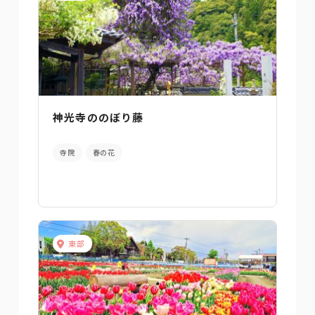
神光寺ののぼり藤
寺院
春の花
東部