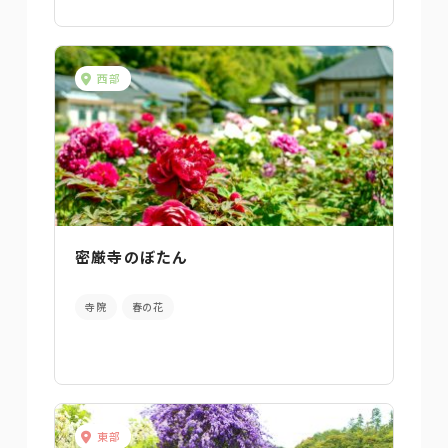
西部
密厳寺のぼたん
寺院
春の花
東部