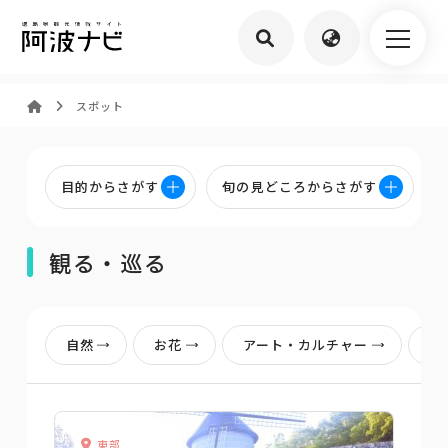
スポット
目的からさがす
旬の見どころからさがす
観る・巡る
自然
お花
アート・カルチャー
歴
東部