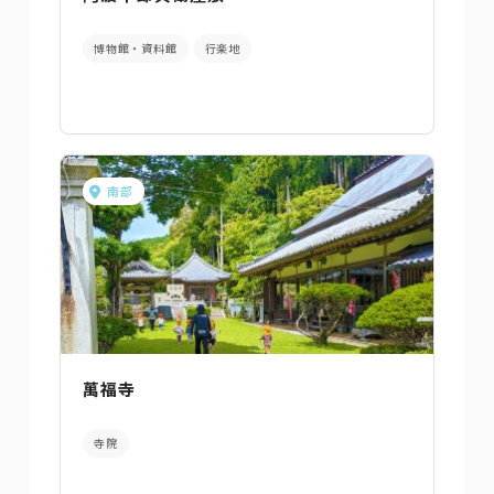
博物館・資料館
行楽地
南部
萬福寺
寺院