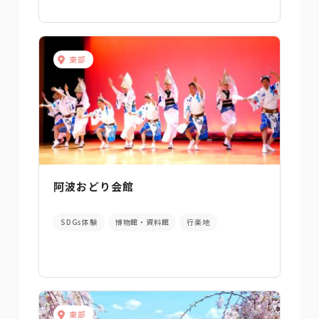
東部
阿波おどり会館
SDGs体験
博物館・資料館
行楽地
東部