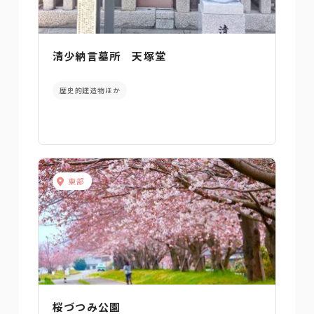
清少納言墓所 天塚堂
歴史的建造物ほか
東部
桜づつみ公園