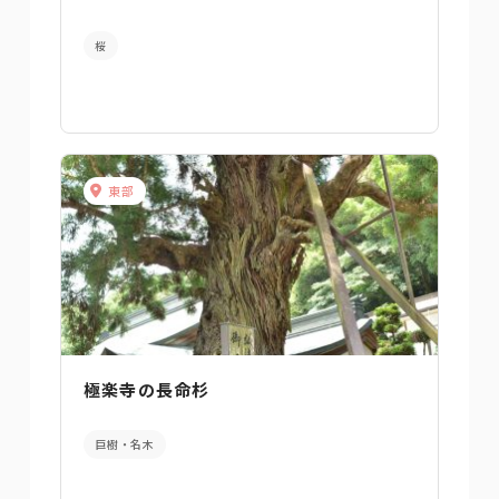
桜
東部
極楽寺の長命杉
巨樹・名木