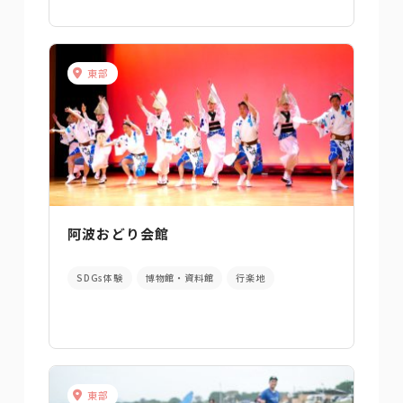
東部
阿波おどり会館
SDGs体験
博物館・資料館
行楽地
東部