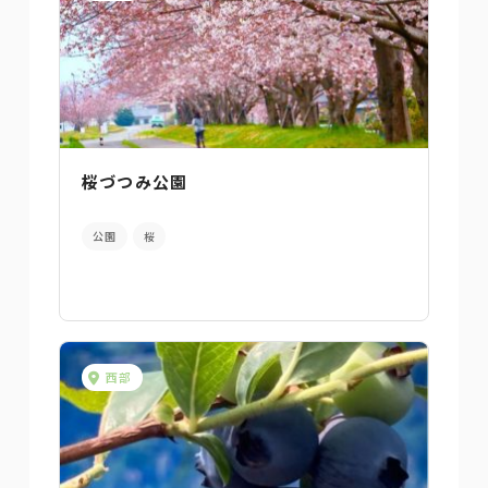
桜づつみ公園
公園
桜
西部