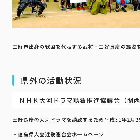
三好市出身の戦国を代表する武将・三好長慶の雄姿
県外の活動状況
ＮＨＫ大河ドラマ誘致推進協議会（関
三好長慶の大河ドラマを誘致するため平成31年2月
・徳島県人会近畿連合会ホームページ