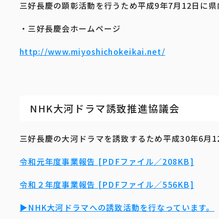
三好長慶の顕彰活動を行うため平成9年7月12日に
・三好長慶会ホームページ
http://www.miyoshichokeikai.net/
NHK大河ドラマ誘致推進協議会
三好長慶の大河ドラマを誘致するため平成30年6月
令和元年度事業報告 [PDFファイル／208KB]
令和２年度事業報告 [PDFファイル／556KB]
▶NHK大河ドラマへの誘致活動を行なっています。