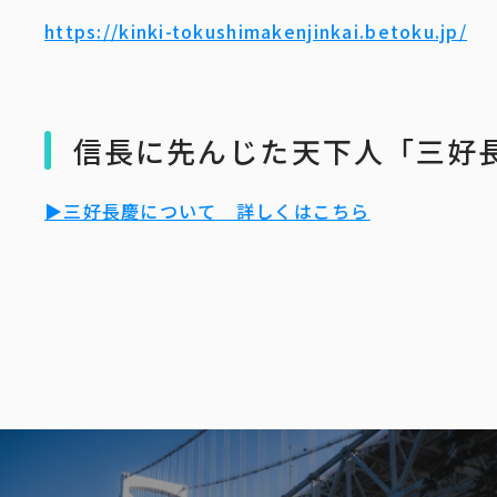
https://kinki-tokushimakenjinkai.betoku.jp/
信長に先んじた天下人「三好
▶三好長慶について 詳しくはこちら