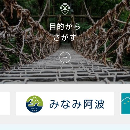
目的から
さがす