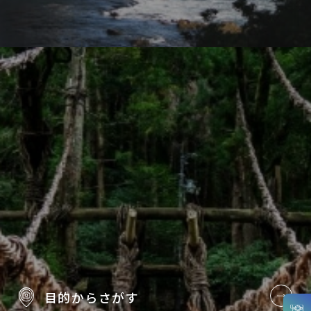
目的から
さがす