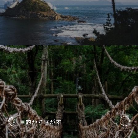
目的から
さがす