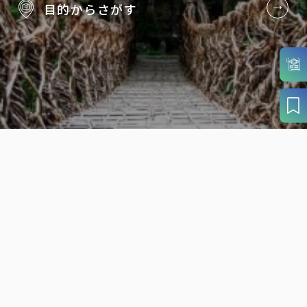
目的から
さがす