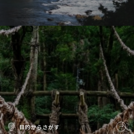
目的から
さがす