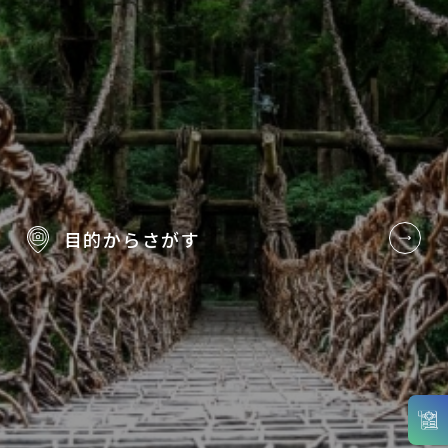
目的から
さがす