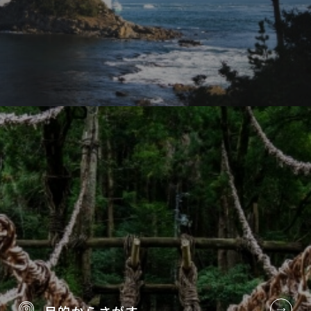
目的から
さがす