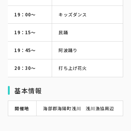
19：00～
キッズダンス
19：15～
民踊
19：45～
阿波踊り
20：30～
打ち上げ花火
基本情報
開催地
海部郡海陽町浅川 浅川漁協周辺