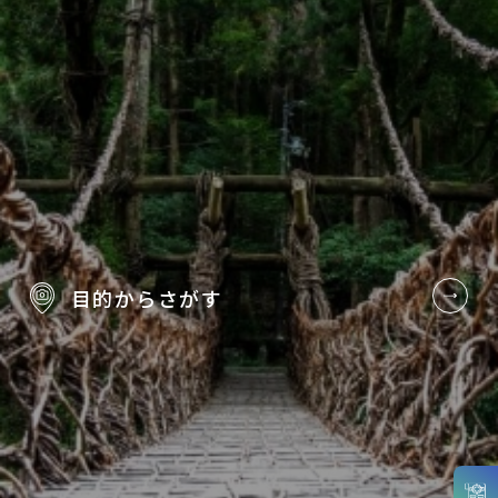
目的から
さがす