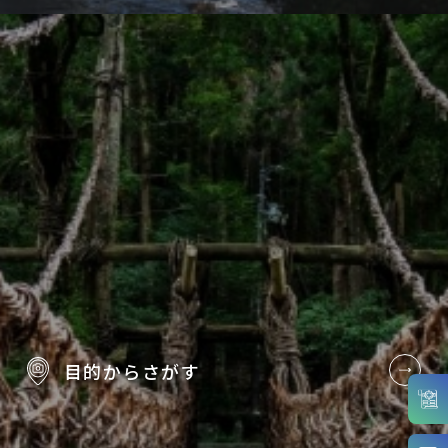
目的から
さがす