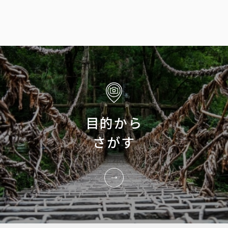
目的から
さがす