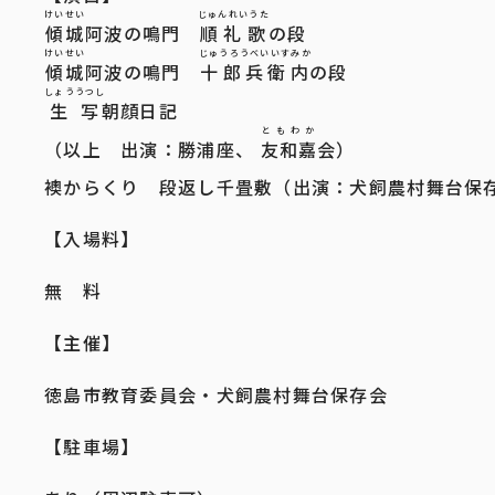
けいせい
じゅんれいうた
傾城
阿波の鳴門
順礼歌
の段
けいせい
じゅうろうべいいすみか
傾城
阿波の鳴門
十郎兵衛内
の段
しょううつし
生写
朝顔日記
ともわか
（以上 出演：勝浦座、
友和嘉
会）
襖からくり 段返し千畳敷（出演：犬飼農村舞台保
【入場料】
無 料
【主催】
徳島市教育委員会・犬飼農村舞台保存会
【駐車場】