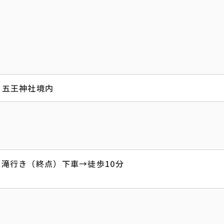
 五王神社境内
五滝行き（終点）下車→徒歩10分