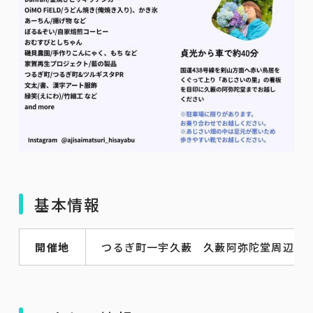
基本情報
開催地
つるぎ町一宇久藪 久藪阿弥陀堂周辺