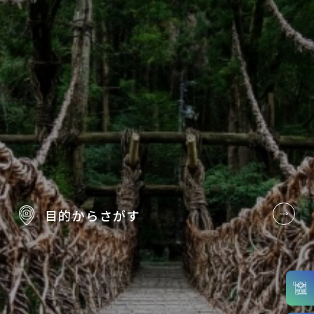
目的から
さがす