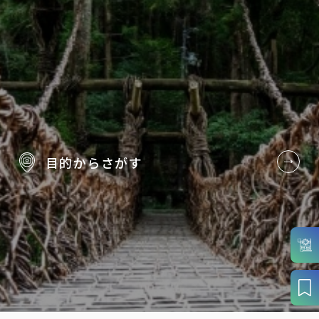
目的から
さがす