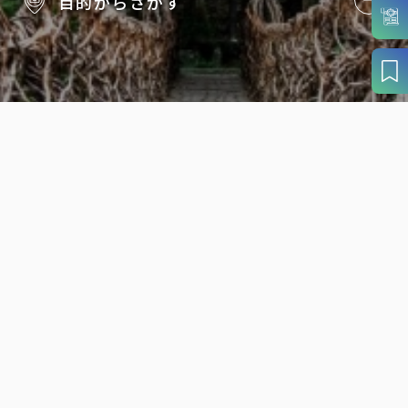
目的から
さがす